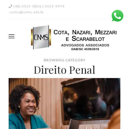
(48) 3525-0856 | 3525-0974
cnms@cnms.adv.br
BROWSING CATEGORY
Direito Penal