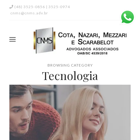
(48) 3525-0856 | 3525-0974
cnms@cnms.adv.br
BROWSING CATEGORY
Tecnologia