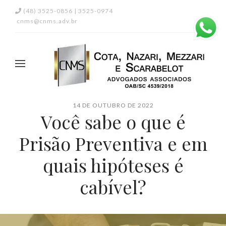
(48) 3525-0856 | 3525-0974
cnms@cnms.adv.br
14 DE OUTUBRO DE 2022
Você sabe o que é
Prisão Preventiva e em
quais hipóteses é
cabível?