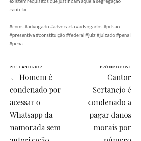
existem requisitos que justificam aquela segregação
cautelar.
#cnms
#advogado
#advocacia
#advogados
#prisao
#presentiva
#constituição
#federal
#juiz
#juizado
#penal
#pena
POST ANTERIOR
PRÓXIMO POST
← Homem é
Cantor
condenado por
Sertanejo é
acessar o
condenado a
Whatsapp da
pagar danos
namorada sem
morais por
autorização.
número