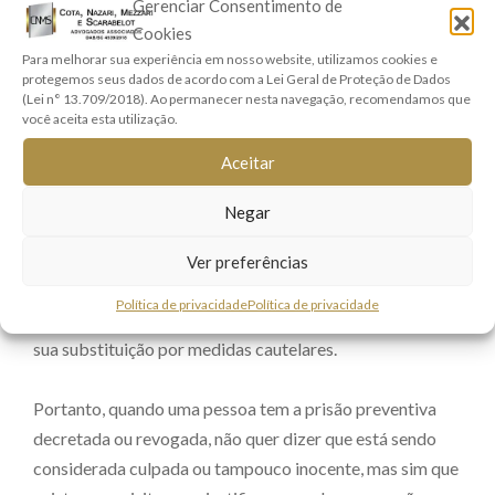
Gerenciar Consentimento de
de forma a atrapalhar o processo ou a investigação,
Cookies
como ameaçar possíveis testemunhas, destruir provas,
Para melhorar sua experiência em nosso website, utilizamos cookies e
etc;
protegemos seus dados de acordo com a Lei Geral de Proteção de Dados
(Lei n° 13.709/2018). Ao permanecer nesta navegação, recomendamos que
• Assegurar a aplicação da lei penal: quando há risco
você aceita esta utilização.
concreto de fuga.
Aceitar
Cumpre ressaltar, que o Juiz que decretou a prisão deve
Negar
revisá-la a cada 90 (noventa) dias, através de decisão
fundamentada, sob pena de tornar a prisão ilegal, porém,
Ver preferências
o investigado através de seu advogado poderá requerer,
Política de privacidade
Política de privacidade
a qualquer tempo, a revogação da prisão preventiva ou a
sua substituição por medidas cautelares.
Portanto, quando uma pessoa tem a prisão preventiva
decretada ou revogada, não quer dizer que está sendo
considerada culpada ou tampouco inocente, mas sim que