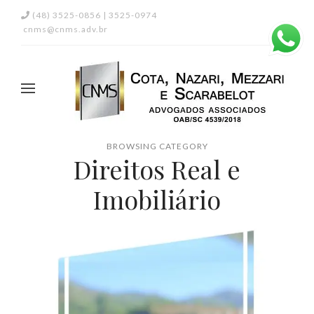
(48) 3525-0856 | 3525-0974
cnms@cnms.adv.br
BROWSING CATEGORY
Direitos Real e
Imobiliário