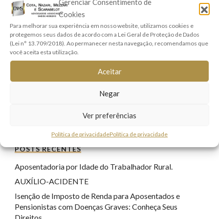
Gerenciar Consentimento de
Direito Penal
(17)
Cookies
Direito Previdenciário
(9)
Para melhorar sua experiência em nosso website, utilizamos cookies e
Direitos Real e Imobiliário
(1)
protegemos seus dados de acordo com a Lei Geral de Proteção de Dados
(Lei n° 13.709/2018). Ao permanecer nesta navegação, recomendamos que
Família e Sucessões
(9)
você aceita esta utilização.
Lei Geral de Proteção de Dados
(7)
Aceitar
Registro Civil
(1)
Responsabilidade Civil
(8)
Negar
Sem categoria
(22)
Ver preferências
Tecnologia
(17)
Política de privacidade
Política de privacidade
POSTS RECENTES
Aposentadoria por Idade do Trabalhador Rural.
AUXÍLIO-ACIDENTE
Isenção de Imposto de Renda para Aposentados e
Pensionistas com Doenças Graves: Conheça Seus
Direitos