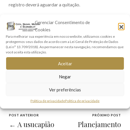
registro deverá aguardar a quitação.
• Isenção do pagamento do imposto para transmissão de
Gerenciar Consentimento de
um único imóvel, desde que seja próprio para moradia,
Cookies
não ultrapasse R$ 200.000,00 (duzentos mil reais) e que
Para melhorar sua experiência em nosso website, utilizamos cookies e
protegemos seus dados de acordo com a Lei Geral de Proteção de Dados
o beneficiário não possua outro imóvel.
(Lei n° 13.709/2018). Ao permanecer nesta navegação, recomendamos que
você aceita esta utilização.
• Isenção do pagamento do imposto quando o valor dos
Aceitar
bens ou direitos recebidos não exceder o equivalente a
R$ 20.000,00 (vinte mil reais)
Negar
Ver preferências
herança
Política de privacidade
Política de privacidade
POST ANTERIOR
PRÓXIMO POST
← A usucapião
Planejamento