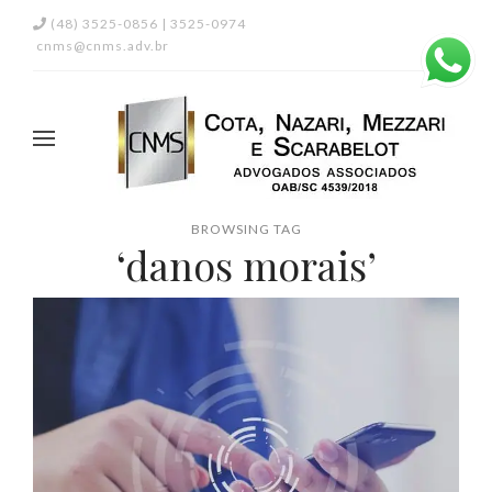
(48) 3525-0856 | 3525-0974
cnms@cnms.adv.br
BROWSING TAG
‘danos morais’