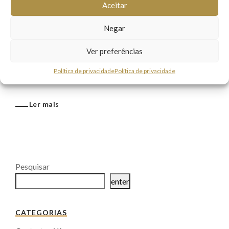
Aceitar
O Supremo Tribunal de Justiça aprovou nova Súmula
sobre a possibilidade de os herdeiros serem indenizados
Negar
por danos morais sofridos pelo familiar falecido. ⠀
Ver preferências
Cumpre explicar, que as Súmulas aprovadas pelos
Tribunais significam um resumo dos entendimentos
Política de privacidade
Política de privacidade
consolidados nos julgamentos, ...
Ler mais
Pesquisar
enter
CATEGORIAS