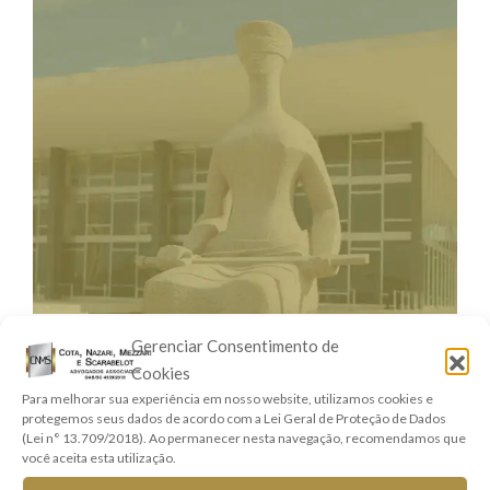
Gerenciar Consentimento de
26 DE JANEIRO DE 2021
Cookies
Nova Súmula do STJ permite
Para melhorar sua experiência em nosso website, utilizamos cookies e
herdeiros pleitearem danos
protegemos seus dados de acordo com a Lei Geral de Proteção de Dados
(Lei n° 13.709/2018). Ao permanecer nesta navegação, recomendamos que
morais.
você aceita esta utilização.