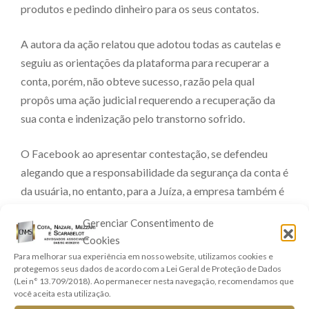
produtos e pedindo dinheiro para os seus contatos.
A autora da ação relatou que adotou todas as cautelas e
seguiu as orientações da plataforma para recuperar a
conta, porém, não obteve sucesso, razão pela qual
propôs uma ação judicial requerendo a recuperação da
sua conta e indenização pelo transtorno sofrido.
O Facebook ao apresentar contestação, se defendeu
alegando que a responsabilidade da segurança da conta é
da usuária, no entanto, para a Juíza, a empresa também é
responsável pela segurança da conta e também não
Gerenciar Consentimento de
demonstrou quais falhas teriam sido cometidas pela
Cookies
consumidora.
Para melhorar sua experiência em nosso website, utilizamos cookies e
protegemos seus dados de acordo com a Lei Geral de Proteção de Dados
Em relação ao pedido de danos morais, a Juíza
(Lei n° 13.709/2018). Ao permanecer nesta navegação, recomendamos que
você aceita esta utilização.
fundamentou na sentença que: “o hackeamento de conta