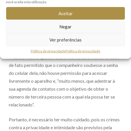
você aceita esta utilização.
pelo réu do celular da autora para envio de mensagens a
terceiros com intuito de identificar suposta traição foge
Aceitar
do contexto particular do casal e leva o imbróglio a
terceiros.”
Negar
Ver preferências
No Segundo Grau, a decisão foi mantida pelo TJMG.
Segundo o Relator da Apelação, desembargador Arnaldo
Política de privacidade
Política de privacidade
Maciel, mesmo que em outro momento a mulher tivesse
de fato permitido que o companheiro soubesse a senha
do celular dela, não houve permissão para acessar
livremente o aparelho e, “muito menos, que adentrar à
sua agenda de contatos com o objetivo de obter o
número de terceira pessoa com a qual ela possa ter se
relacionado”.
Portanto, é necessário ter muito cuidado, pois os crimes
contra a privacidade e intimidade são previstos pela