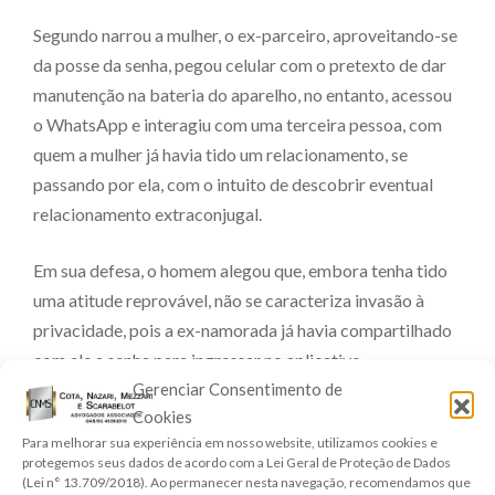
Segundo narrou a mulher, o ex-parceiro, aproveitando-se
da posse da senha, pegou celular com o pretexto de dar
manutenção na bateria do aparelho, no entanto, acessou
o WhatsApp e interagiu com uma terceira pessoa, com
quem a mulher já havia tido um relacionamento, se
passando por ela, com o intuito de descobrir eventual
relacionamento extraconjugal.
Em sua defesa, o homem alegou que, embora tenha tido
uma atitude reprovável, não se caracteriza invasão à
privacidade, pois a ex-namorada já havia compartilhado
com ele a senha para ingressar no aplicativo.
Gerenciar Consentimento de
Porém, o Juiz no Primeiro Grau entendeu que houve
Cookies
Para melhorar sua experiência em nosso website, utilizamos cookies e
invasão de privacidade e fixou o valor da indenização.
protegemos seus dados de acordo com a Lei Geral de Proteção de Dados
Segundo o Magistrado: “A questão atinente à utilização
(Lei n° 13.709/2018). Ao permanecer nesta navegação, recomendamos que