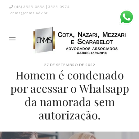
(48) 3525-0856 | 3525-0974
cnms@cnms.adv.br
27 DE SETEMBRO DE 2022
Homem é condenado
por acessar o Whatsapp
da namorada sem
autorização.