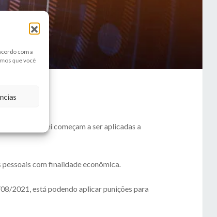
 acordo com a
amos que você
ncias
previstas em Lei começam a ser aplicadas a
s pessoais com finalidade econômica.
/08/2021, está podendo aplicar punições para