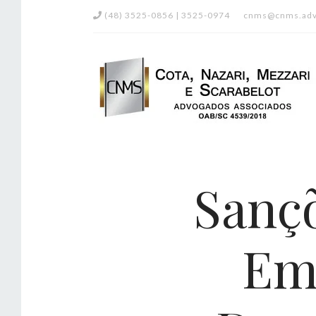
(48) 3525-0856 | 3525-0974
cnms@cnms.adv
Sanç
Em 