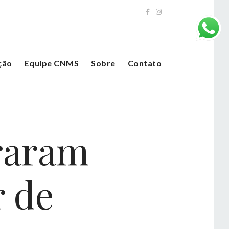
ção
Equipe CNMS
Sobre
Contato
raram
r de