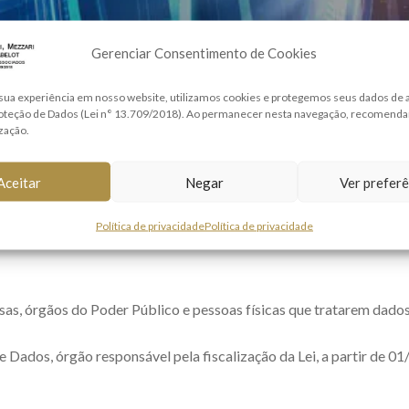
Gerenciar Consentimento de Cookies
sua experiência em nosso website, utilizamos cookies e protegemos seus dados de
roteção de Dados (Lei n° 13.709/2018). Ao permanecer nesta navegação, recomend
ização.
Aceitar
Negar
Ver preferê
r de Domingo (01 ago 21).
Política de privacidade
Política de privacidade
D – Lei Geral de Proteção de Dados, as multas e demais punições 
sas, órgãos do Poder Público e pessoas físicas que tratarem dado
ados, órgão responsável pela fiscalização da Lei, a partir de 01