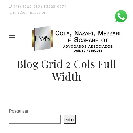
(48) 3525-0856 | 3525-0974
cnms@cnms.adv.br
Blog Grid 2 Cols Full
Width
Pesquisar
enter