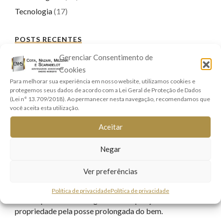
Tecnologia
(17)
POSTS RECENTES
Aposentadoria por Idade do Trabalhador Rural.
Gerenciar Consentimento de
Cookies
AUXÍLIO-ACIDENTE
Para melhorar sua experiência em nosso website, utilizamos cookies e
Isenção de Imposto de Renda para Aposentados e
protegemos seus dados de acordo com a Lei Geral de Proteção de Dados
Pensionistas com Doenças Graves: Conheça Seus
(Lei n° 13.709/2018). Ao permanecer nesta navegação, recomendamos que
Direitos
você aceita esta utilização.
ANPP (Acordo de Não Persecução Penal): Entenda o que
Aceitar
é e como essa chance pode impactar seu futuro
Planejamento Previdenciário: O Guia Essencial para um
Negar
Futuro Tranquilo
Ver preferências
Mudanças no ITCMD (Imposto dos Inventários e
Doações).
Política de privacidade
Política de privacidade
A usucapião é modo originário de aquisição da
propriedade pela posse prolongada do bem.