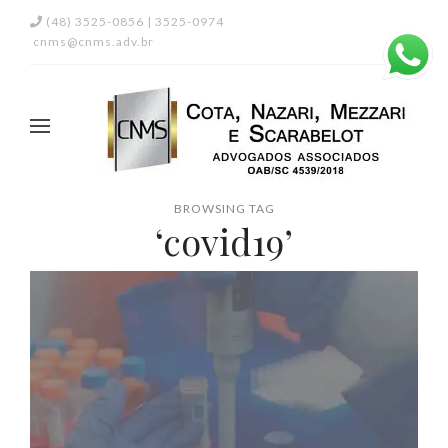
(48) 3525-0856 | 3525-0974
cnms@cnms.adv.br
BROWSING TAG
‘covid19’