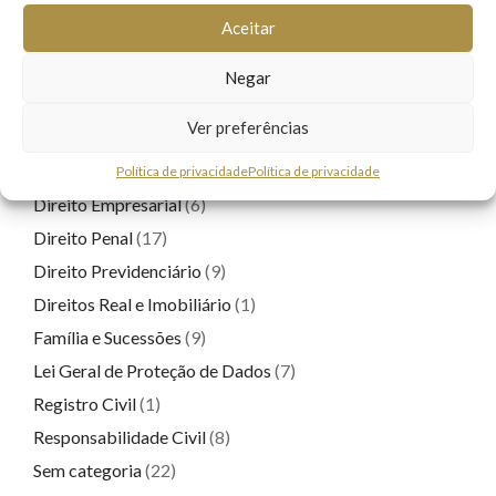
Aceitar
Contratos
(1)
Direito Cooperativo
(1)
Negar
Direito de Família
(4)
Ver preferências
Direito de Trânsito
(6)
Direito do Consumidor
(4)
Política de privacidade
Política de privacidade
Direito Empresarial
(6)
Direito Penal
(17)
Direito Previdenciário
(9)
Direitos Real e Imobiliário
(1)
Família e Sucessões
(9)
Lei Geral de Proteção de Dados
(7)
Registro Civil
(1)
Responsabilidade Civil
(8)
Sem categoria
(22)