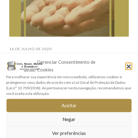
16 DE JULHO DE 2020
Pensão por Morte
Gerenciar Consentimento de
Cookies
Após o falecimento de um ente querido, a família passa
Para melhorar sua experiência em nosso website, utilizamos cookies e
protegemos seus dados de acordo com a Lei Geral de Proteção de Dados
por um período difícil e, muitas vezes, deixa de buscar
(Lei n° 13.709/2018). Ao permanecer nesta navegação, recomendamos que
seus direitos nos momentos adequados e acaba
você aceita esta utilização.
perdendo benefícios que teria direito simplesmente por
Aceitar
não ter sido devidamente assessorado ou ...
Negar
Ler mais
Ver preferências