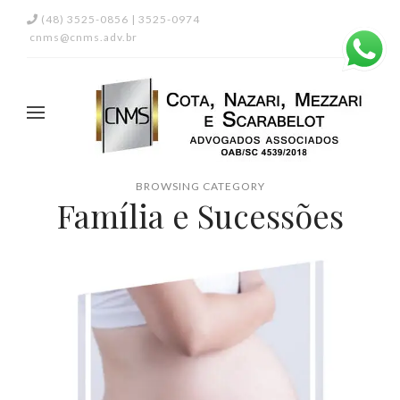
(48) 3525-0856 | 3525-0974
cnms@cnms.adv.br
BROWSING CATEGORY
Família e Sucessões