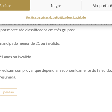
Aceitar
Negar
Ver preferê
lia passa por um período difícil e, muitas vezes, deixa de buscar 
smente por não ter sido devidamente assessorado ou por não contr
Política de privacidade
Política de privacidade
o falecimento de um segurado da previdência social que tenha dei
por morte são classificados em três grupos:
emancipado menor de 21 ou inválido;
1 anos ou inválido.
 precisam comprovar que dependiam economicamente do falecido,
presumida.
pensão