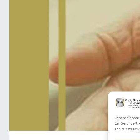
Para melhorar 
Lei Geral de P
aceita esta util