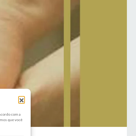
 acordo com a
amos que você