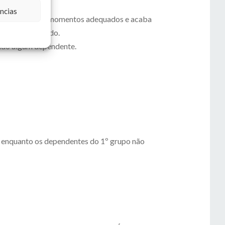
ncias
seus direitos nos momentos adequados e acaba
atar um advogado.
xado algum dependente.
 enquanto os dependentes do 1º grupo não