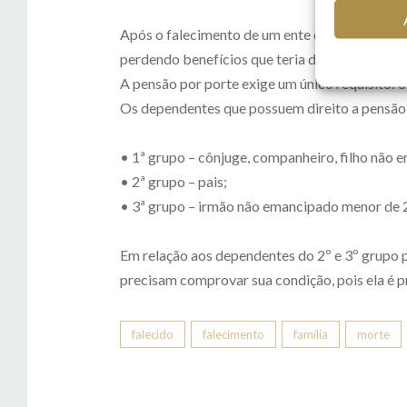
Após o falecimento de um ente querido, a famí
perdendo benefícios que teria direito simple
A pensão por porte exige um único requisito: 
Os dependentes que possuem direito a pensão 
⠀
• 1ª grupo – cônjuge, companheiro, filho não 
• 2ª grupo – pais;
• 3ª grupo – irmão não emancipado menor de 2
⠀
Em relação aos dependentes do 2º e 3º grupo
precisam comprovar sua condição, pois ela é 
falecido
falecimento
família
morte