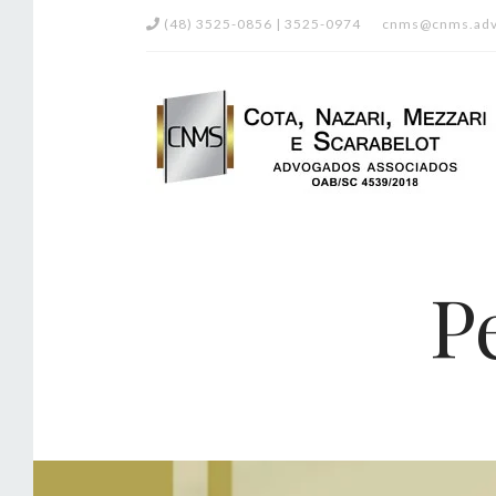
(48) 3525-0856 | 3525-0974
cnms@cnms.adv
P