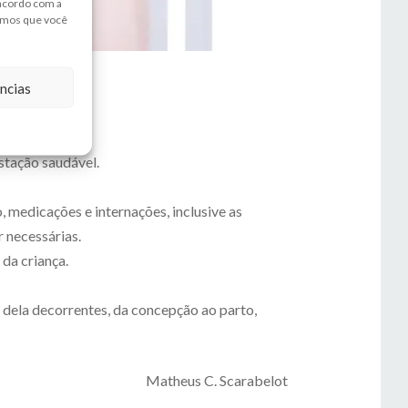
 acordo com a
amos que você
ncias
tação.
stação saudável.
medicações e internações, inclusive as
r necessárias.
da criança.
 dela decorrentes, da concepção ao parto,
Matheus C. Scarabelot