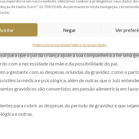
sua experiência em nosso website, utilizamos cookies e protegemos seus dados de
roteção de Dados (Lei n° 13.709/2018). Ao permanecer nesta navegação, recomend
ização.
Aceitar
Negar
Ver preferê
futuro pai auxilie financeiramente a mãe da criança durante a ges
Política de privacidade
Política de privacidade
al para que o pai da criança ajude a sua companheira a ter uma ge
ordo com a necessidade da mãe e da possibilidade do pai.
 a gestante com as despesas oriundas da gravidez, como o parto, 
ssistência médica e psicológica, além de outras que o Juiz entende
mentos gravídicos são convertidos em pensão alimentícia em favor 
cientes para cobrir as despesas do período de gravidez e que sejam
lógica e outras.