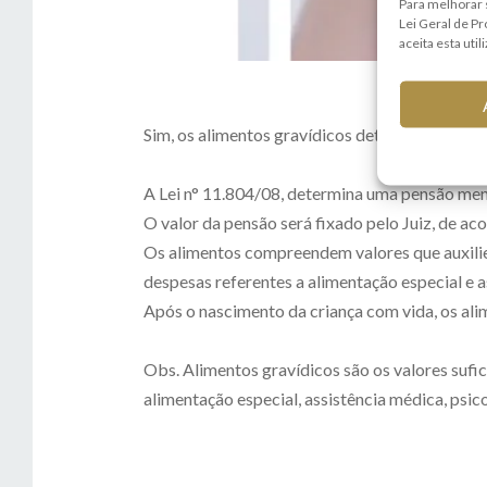
Para melhorar 
Lei Geral de P
aceita esta util
Sim, os alimentos gravídicos determinam que o 
⠀
A Lei n° 11.804/08, determina uma pensão mens
O valor da pensão será fixado pelo Juiz, de ac
Os alimentos compreendem valores que auxiliem
despesas referentes a alimentação especial e a
Após o nascimento da criança com vida, os ali
⠀
Obs. Alimentos gravídicos são os valores sufi
alimentação especial, assistência médica, psico