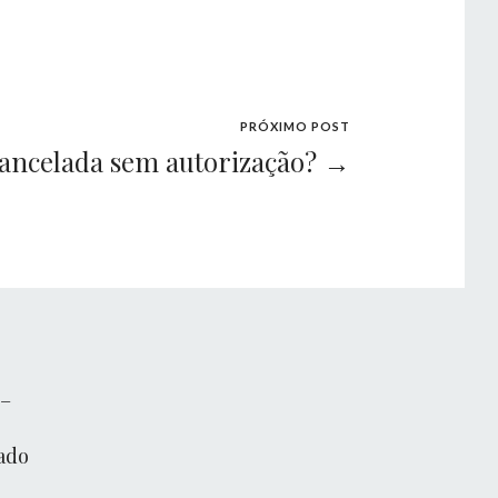
PRÓXIMO POST
cancelada sem autorização? →
 –
ado