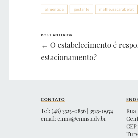
alimentícia
gestante
matheusscarabelot
POST ANTERIOR
← O estabelecimento é respo
estacionamento?
CONTATO
END
Tel: (48) 3525-0856 | 3525-0974
Rua 
email:
cnms@cnms.adv.br
Cen
CEP:
Turv