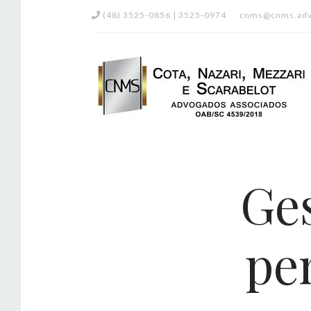
(48) 3525-0856 | 3525-0974
cnms@cnms.adv
Ge
pe