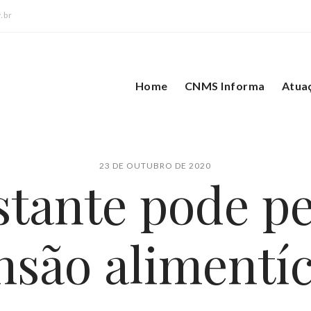
.br
Home
CNMS Informa
Atua
23 DE OUTUBRO DE 2020
stante pode pe
nsão alimentíc