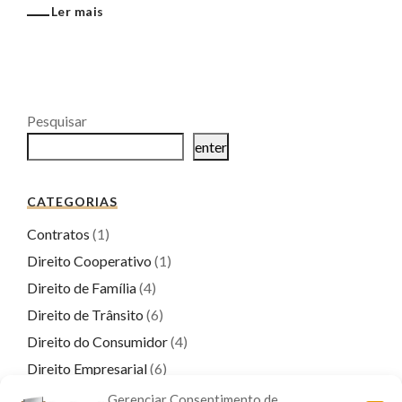
Ler mais
Pesquisar
enter
CATEGORIAS
Contratos
(1)
Direito Cooperativo
(1)
Direito de Família
(4)
Direito de Trânsito
(6)
Direito do Consumidor
(4)
Direito Empresarial
(6)
Direito Penal
(17)
Gerenciar Consentimento de