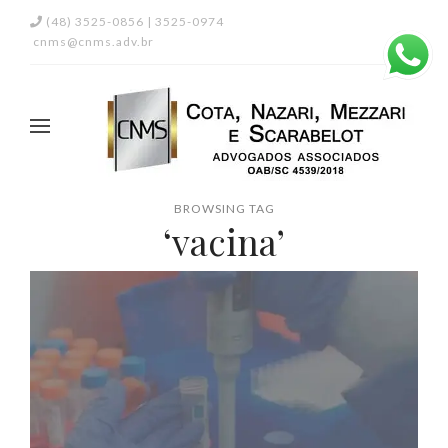
(48) 3525-0856 | 3525-0974
cnms@cnms.adv.br
BROWSING TAG
‘vacina’