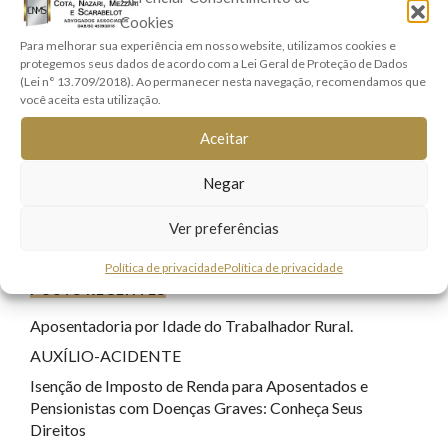
Cookies
Direito Previdenciário
(9)
Para melhorar sua experiência em nosso website, utilizamos cookies e
Direitos Real e Imobiliário
(1)
protegemos seus dados de acordo com a Lei Geral de Proteção de Dados
Família e Sucessões
(9)
(Lei n° 13.709/2018). Ao permanecer nesta navegação, recomendamos que
você aceita esta utilização.
Lei Geral de Proteção de Dados
(7)
Aceitar
Registro Civil
(1)
Responsabilidade Civil
(8)
Negar
Sem categoria
(22)
Ver preferências
Tecnologia
(17)
Política de privacidade
Política de privacidade
POSTS RECENTES
Aposentadoria por Idade do Trabalhador Rural.
AUXÍLIO-ACIDENTE
Isenção de Imposto de Renda para Aposentados e
Pensionistas com Doenças Graves: Conheça Seus
Direitos