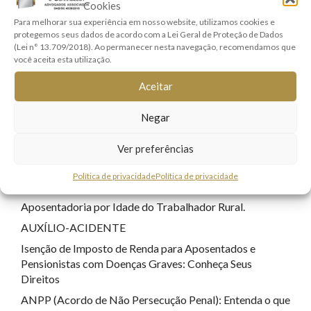
Cookies
Direitos Real e Imobiliário
(1)
Para melhorar sua experiência em nosso website, utilizamos cookies e
protegemos seus dados de acordo com a Lei Geral de Proteção de Dados
Família e Sucessões
(9)
(Lei n° 13.709/2018). Ao permanecer nesta navegação, recomendamos que
Lei Geral de Proteção de Dados
(7)
você aceita esta utilização.
Registro Civil
(1)
Aceitar
Responsabilidade Civil
(8)
Negar
Sem categoria
(22)
Tecnologia
(17)
Ver preferências
Política de privacidade
Política de privacidade
POSTS RECENTES
Aposentadoria por Idade do Trabalhador Rural.
AUXÍLIO-ACIDENTE
Isenção de Imposto de Renda para Aposentados e
Pensionistas com Doenças Graves: Conheça Seus
Direitos
ANPP (Acordo de Não Persecução Penal): Entenda o que