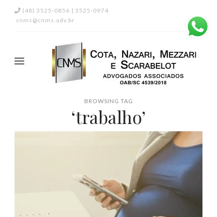
(48) 3525-0856 | 3525-0974
cnms@cnms.adv.br
BROWSING TAG
‘trabalho’