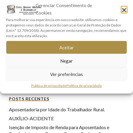
Direito Empresarial
(6)
Gerenciar Consentimento de
Direito Penal
(17)
Cookies
Direito Previdenciário
(9)
Para melhorar sua experiência em nosso website, utilizamos cookies e
protegemos seus dados de acordo com a Lei Geral de Proteção de Dados
Direitos Real e Imobiliário
(1)
(Lei n° 13.709/2018). Ao permanecer nesta navegação, recomendamos que
você aceita esta utilização.
Família e Sucessões
(9)
Lei Geral de Proteção de Dados
(7)
Aceitar
Registro Civil
(1)
Negar
Responsabilidade Civil
(8)
Sem categoria
(22)
Ver preferências
Tecnologia
(17)
Política de privacidade
Política de privacidade
POSTS RECENTES
Aposentadoria por Idade do Trabalhador Rural.
AUXÍLIO-ACIDENTE
Isenção de Imposto de Renda para Aposentados e