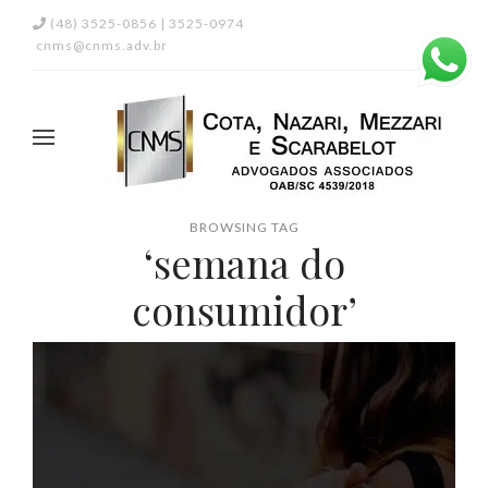
(48) 3525-0856 | 3525-0974
cnms@cnms.adv.br
BROWSING TAG
‘semana do
consumidor’