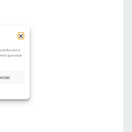
 acordo com a
amos que você
ncias