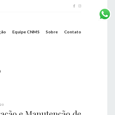
ção
Equipe CNMS
Sobre
Contato
’
20
ração e Manutenção de