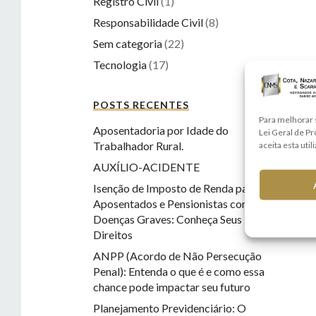
Registro Civil
(1)
Responsabilidade Civil
(8)
Sem categoria
(22)
Tecnologia
(17)
POSTS RECENTES
Para melhorar 
Aposentadoria por Idade do
Lei Geral de P
Trabalhador Rural.
aceita esta util
AUXÍLIO-ACIDENTE
Isenção de Imposto de Renda para
Aposentados e Pensionistas com
Doenças Graves: Conheça Seus
Direitos
ANPP (Acordo de Não Persecução
Penal): Entenda o que é e como essa
chance pode impactar seu futuro
Planejamento Previdenciário: O