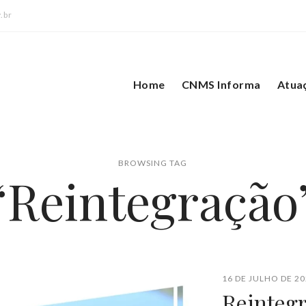
.br
Home
CNMS Informa
Atua
BROWSING TAG
‘Reintegração
16 DE JULHO DE 20
Reinteg