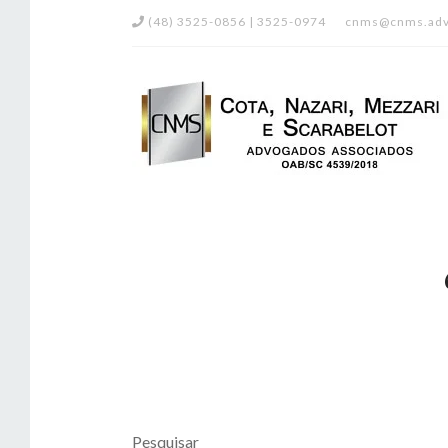
(48) 3525-0856 | 3525-0974
cnms@cnms.adv
Pesquisar