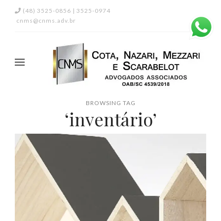
(48) 3525-0856 | 3525-0974
cnms@cnms.adv.br
BROWSING TAG
‘inventário’