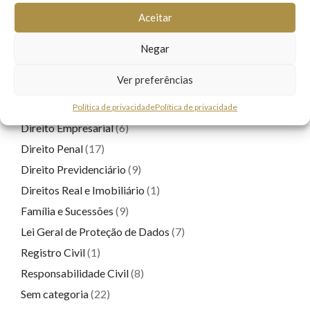
Aceitar
Contratos
(1)
Direito Cooperativo
(1)
Negar
Direito de Família
(4)
Ver preferências
Direito de Trânsito
(6)
Direito do Consumidor
(4)
Política de privacidade
Política de privacidade
Direito Empresarial
(6)
Direito Penal
(17)
Direito Previdenciário
(9)
Direitos Real e Imobiliário
(1)
Família e Sucessões
(9)
Lei Geral de Proteção de Dados
(7)
Registro Civil
(1)
Responsabilidade Civil
(8)
Sem categoria
(22)