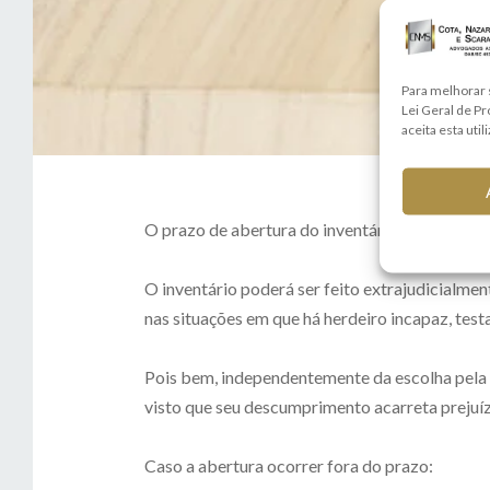
Para melhorar 
Lei Geral de P
aceita esta util
O prazo de abertura do inventário é de 60 (ses
⠀
O inventário poderá ser feito extrajudicialmen
nas situações em que há herdeiro incapaz, tes
⠀
Pois bem, independentemente da escolha pela op
visto que seu descumprimento acarreta prejuíz
⠀
Caso a abertura ocorrer fora do prazo: