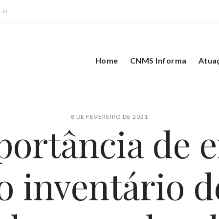
.br
Home
CNMS Informa
Atua
8 DE FEVEREIRO DE 2021
portância de e
o inventário d