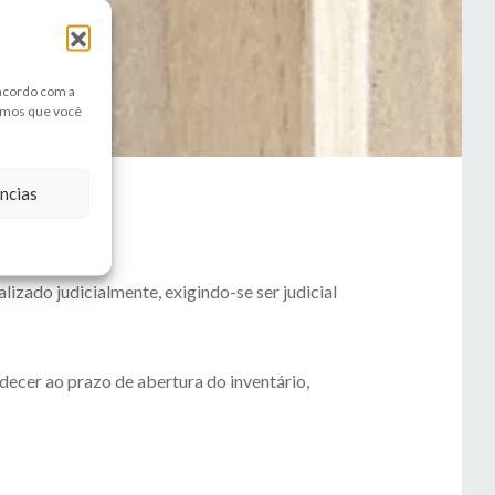
 acordo com a
amos que você
ncias
izado judicialmente, exigindo-se ser judicial
decer ao prazo de abertura do inventário,