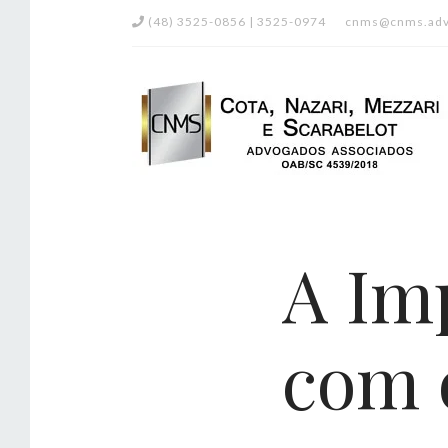
(48) 3525-0856 | 3525-0974
cnms@cnms.adv
A Im
com 