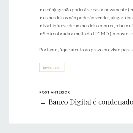
⠀
• o cônjuge não poderá se casar novamente (e
• os herdeiros não poderão vender, alugar, doa
• Na hipótese de um herdeiro morrer, o bem nã
• Será cobrada a multa do ITCMD (Imposto so
⠀
Portanto, fique atento ao prazo previsto par
inventário
POST ANTERIOR
← Banco Digital é condenado a