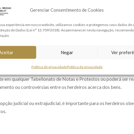
Gerenciar Consentimento de Cookies
sua experiência em nosso website, utilizamos cookies e protegemos seus dados de
roteção de Dados (Lei n° 13.709/2018). Ao permanecer nesta navegação, recomend
ização.
Aceitar
Negar
Ver preferê
senta) dias a contar da data do falecimento do autor da herança.
Política de privacidade
Política de privacidade
te em qualquer Tabelionato de Notas e Protestos ou poderá ser real
tamento ou controvérsias entre os herdeiros acerca dos bens.
ção judicial ou extrajudicial, é importante para os herdeiros obe
os.