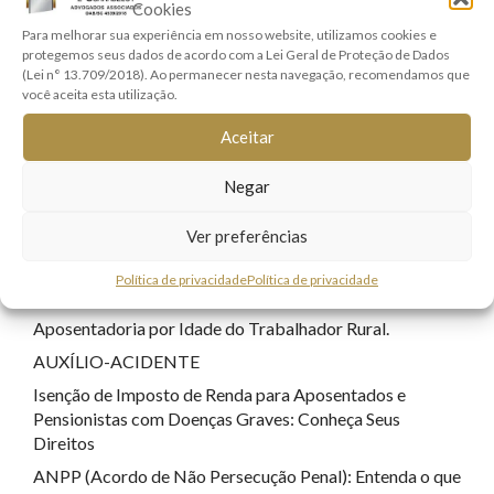
Cookies
Direitos Real e Imobiliário
(1)
Para melhorar sua experiência em nosso website, utilizamos cookies e
protegemos seus dados de acordo com a Lei Geral de Proteção de Dados
Família e Sucessões
(9)
(Lei n° 13.709/2018). Ao permanecer nesta navegação, recomendamos que
Lei Geral de Proteção de Dados
(7)
você aceita esta utilização.
Registro Civil
(1)
Aceitar
Responsabilidade Civil
(8)
Negar
Sem categoria
(22)
Tecnologia
(17)
Ver preferências
Política de privacidade
Política de privacidade
POSTS RECENTES
Aposentadoria por Idade do Trabalhador Rural.
AUXÍLIO-ACIDENTE
Isenção de Imposto de Renda para Aposentados e
Pensionistas com Doenças Graves: Conheça Seus
Direitos
ANPP (Acordo de Não Persecução Penal): Entenda o que