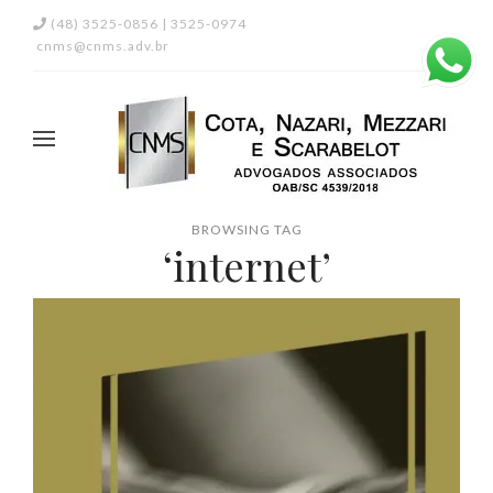
(48) 3525-0856 | 3525-0974
cnms@cnms.adv.br
BROWSING TAG
‘internet’