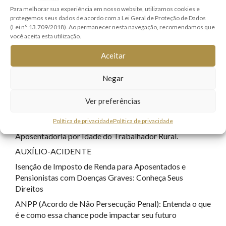
Para melhorar sua experiência em nosso website, utilizamos cookies e
Família e Sucessões
(9)
protegemos seus dados de acordo com a Lei Geral de Proteção de Dados
(Lei n° 13.709/2018). Ao permanecer nesta navegação, recomendamos que
Lei Geral de Proteção de Dados
(7)
você aceita esta utilização.
Registro Civil
(1)
Aceitar
Responsabilidade Civil
(8)
Sem categoria
(22)
Negar
Tecnologia
(17)
Ver preferências
POSTS RECENTES
Política de privacidade
Política de privacidade
Aposentadoria por Idade do Trabalhador Rural.
AUXÍLIO-ACIDENTE
Isenção de Imposto de Renda para Aposentados e
Pensionistas com Doenças Graves: Conheça Seus
Direitos
ANPP (Acordo de Não Persecução Penal): Entenda o que
é e como essa chance pode impactar seu futuro