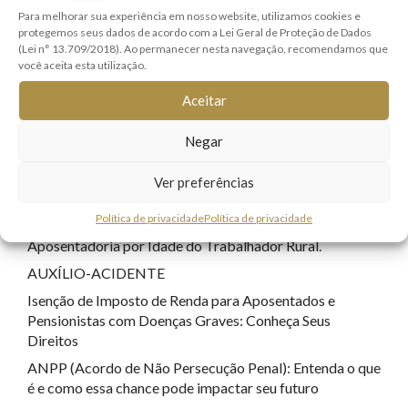
Para melhorar sua experiência em nosso website, utilizamos cookies e
Família e Sucessões
(9)
protegemos seus dados de acordo com a Lei Geral de Proteção de Dados
(Lei n° 13.709/2018). Ao permanecer nesta navegação, recomendamos que
Lei Geral de Proteção de Dados
(7)
você aceita esta utilização.
Registro Civil
(1)
Aceitar
Responsabilidade Civil
(8)
Sem categoria
(22)
Negar
Tecnologia
(17)
Ver preferências
POSTS RECENTES
Política de privacidade
Política de privacidade
Aposentadoria por Idade do Trabalhador Rural.
AUXÍLIO-ACIDENTE
Isenção de Imposto de Renda para Aposentados e
Pensionistas com Doenças Graves: Conheça Seus
Direitos
ANPP (Acordo de Não Persecução Penal): Entenda o que
é e como essa chance pode impactar seu futuro