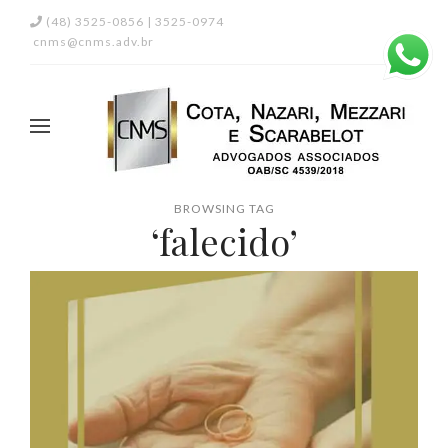
(48) 3525-0856 | 3525-0974
cnms@cnms.adv.br
BROWSING TAG
‘falecido’