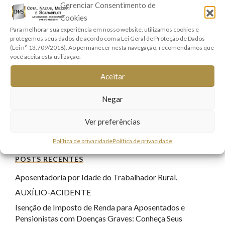
Gerenciar Consentimento de
Direito Penal
(17)
Cookies
Direito Previdenciário
(9)
Para melhorar sua experiência em nosso website, utilizamos cookies e
protegemos seus dados de acordo com a Lei Geral de Proteção de Dados
Direitos Real e Imobiliário
(1)
(Lei n° 13.709/2018). Ao permanecer nesta navegação, recomendamos que
Família e Sucessões
(9)
você aceita esta utilização.
Lei Geral de Proteção de Dados
(7)
Aceitar
Registro Civil
(1)
Negar
Responsabilidade Civil
(8)
Sem categoria
(22)
Ver preferências
Tecnologia
(17)
Política de privacidade
Política de privacidade
POSTS RECENTES
Aposentadoria por Idade do Trabalhador Rural.
AUXÍLIO-ACIDENTE
Isenção de Imposto de Renda para Aposentados e
Pensionistas com Doenças Graves: Conheça Seus