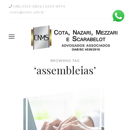
(48) 3525-0856 | 3525-0974
cnms@cnms.adv.br
BROWSING TAG
‘assembleias’