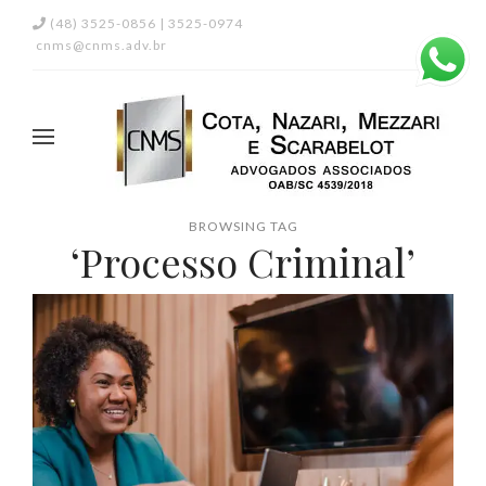
(48) 3525-0856 | 3525-0974
cnms@cnms.adv.br
BROWSING TAG
‘Processo Criminal’