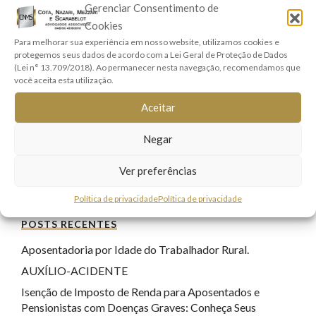
Gerenciar Consentimento de
Direito Penal
(17)
Cookies
Direito Previdenciário
(9)
Para melhorar sua experiência em nosso website, utilizamos cookies e
protegemos seus dados de acordo com a Lei Geral de Proteção de Dados
Direitos Real e Imobiliário
(1)
(Lei n° 13.709/2018). Ao permanecer nesta navegação, recomendamos que
Família e Sucessões
(9)
você aceita esta utilização.
Lei Geral de Proteção de Dados
(7)
Aceitar
Registro Civil
(1)
Negar
Responsabilidade Civil
(8)
Sem categoria
(22)
Ver preferências
Tecnologia
(17)
Política de privacidade
Política de privacidade
POSTS RECENTES
Aposentadoria por Idade do Trabalhador Rural.
AUXÍLIO-ACIDENTE
Isenção de Imposto de Renda para Aposentados e
Pensionistas com Doenças Graves: Conheça Seus