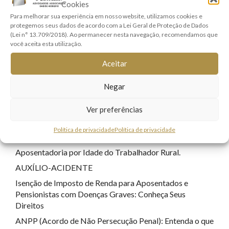
Cookies
Direitos Real e Imobiliário
(1)
Para melhorar sua experiência em nosso website, utilizamos cookies e
protegemos seus dados de acordo com a Lei Geral de Proteção de Dados
Família e Sucessões
(9)
(Lei n° 13.709/2018). Ao permanecer nesta navegação, recomendamos que
Lei Geral de Proteção de Dados
(7)
você aceita esta utilização.
Registro Civil
(1)
Aceitar
Responsabilidade Civil
(8)
Negar
Sem categoria
(22)
Tecnologia
(17)
Ver preferências
Política de privacidade
Política de privacidade
POSTS RECENTES
Aposentadoria por Idade do Trabalhador Rural.
AUXÍLIO-ACIDENTE
Isenção de Imposto de Renda para Aposentados e
Pensionistas com Doenças Graves: Conheça Seus
Direitos
ANPP (Acordo de Não Persecução Penal): Entenda o que