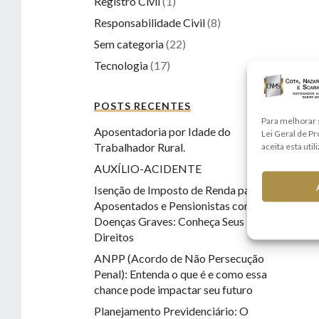
Registro Civil
(1)
Responsabilidade Civil
(8)
Sem categoria
(22)
Tecnologia
(17)
POSTS RECENTES
Para melhorar 
Aposentadoria por Idade do
Lei Geral de P
Trabalhador Rural.
aceita esta util
AUXÍLIO-ACIDENTE
Isenção de Imposto de Renda para
Aposentados e Pensionistas com
Doenças Graves: Conheça Seus
Direitos
ANPP (Acordo de Não Persecução
Penal): Entenda o que é e como essa
chance pode impactar seu futuro
Planejamento Previdenciário: O