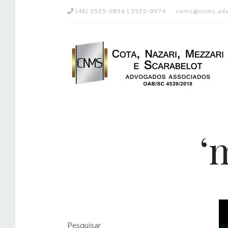
(48) 3525-0856 | 3525-0974
cnms@cnms.adv
‘
Pesquisar