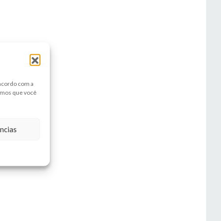
 acordo com a
amos que você
ncias