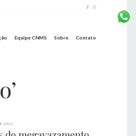
ção
Equipe CNMS
Sobre
Contato
o’
E 2021
s do megavazamento