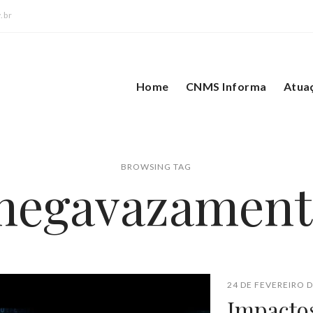
.br
Home
CNMS Informa
Atua
BROWSING TAG
megavazament
24 DE FEVEREIRO D
Impacto