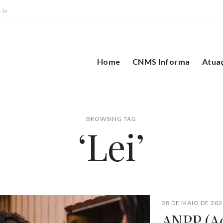
.br
Home
CNMS Informa
Atua
BROWSING TAG
‘Lei’
28 DE MAIO DE 202
ANPP (A