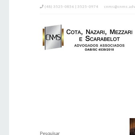
(48) 3525-0856 | 3525-0974
cnms@cnms.adv
Pesquisar