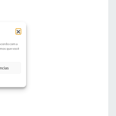
 acordo com a
amos que você
ncias