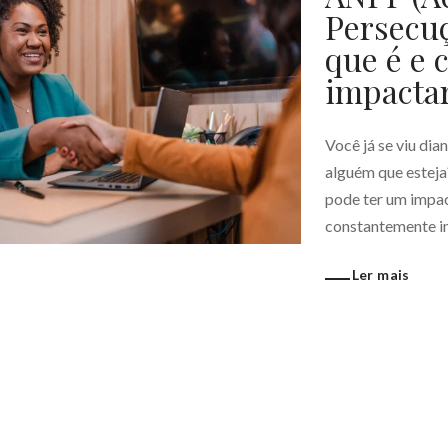
Persecuç
que é e 
impactar
Você já se viu di
alguém que esteja
pode ter um impac
constantemente ino
Ler mais