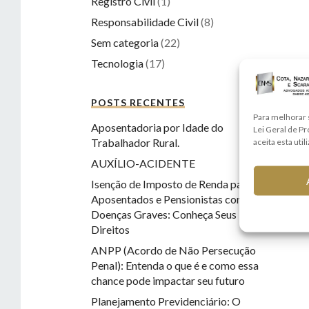
Registro Civil
(1)
Responsabilidade Civil
(8)
Sem categoria
(22)
Tecnologia
(17)
POSTS RECENTES
Para melhorar 
Aposentadoria por Idade do
Lei Geral de P
Trabalhador Rural.
aceita esta util
AUXÍLIO-ACIDENTE
Isenção de Imposto de Renda para
Aposentados e Pensionistas com
Doenças Graves: Conheça Seus
Direitos
ANPP (Acordo de Não Persecução
Penal): Entenda o que é e como essa
chance pode impactar seu futuro
Planejamento Previdenciário: O