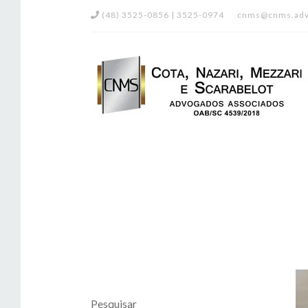
(48) 3525-0856 | 3525-0974
cnms@cnms.adv
Pesquisar