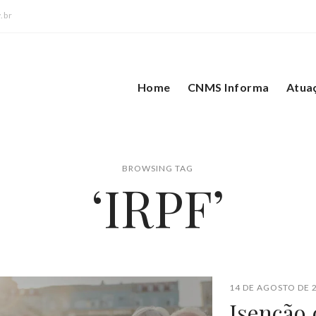
.br
Home
CNMS Informa
Atua
BROWSING TAG
‘IRPF’
14 DE AGOSTO DE 
Isenção