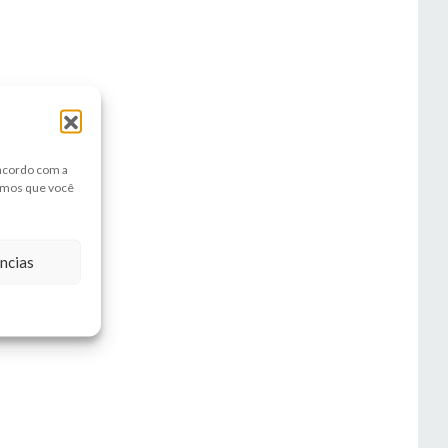
 acordo com a
amos que você
ncias