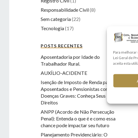
Registro Civil
(1)
Responsabilidade Civil
(8)
Sem categoria
(22)
Tecnologia
(17)
POSTS RECENTES
Para melhorar 
Aposentadoria por Idade do
Lei Geral de P
Trabalhador Rural.
aceita esta util
AUXÍLIO-ACIDENTE
Isenção de Imposto de Renda para
Aposentados e Pensionistas com
Doenças Graves: Conheça Seus
Direitos
ANPP (Acordo de Não Persecução
Penal): Entenda o que é e como essa
chance pode impactar seu futuro
Planejamento Previdenciário: O