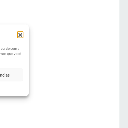
 acordo com a
amos que você
ncias