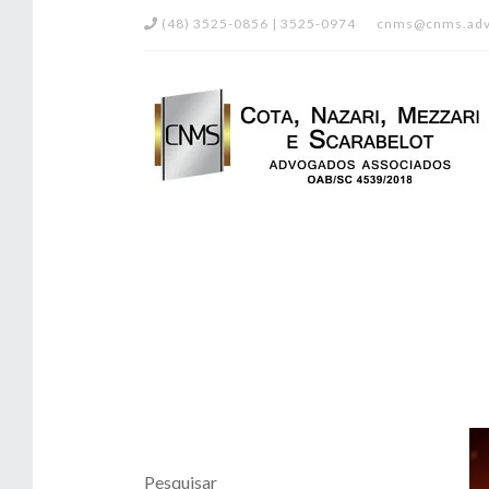
(48) 3525-0856 | 3525-0974
cnms@cnms.adv
Pesquisar