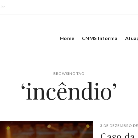
.br
Home
CNMS Informa
Atua
BROWSING TAG
‘incêndio’
3 DE DEZEMBRO DE
Caso da 