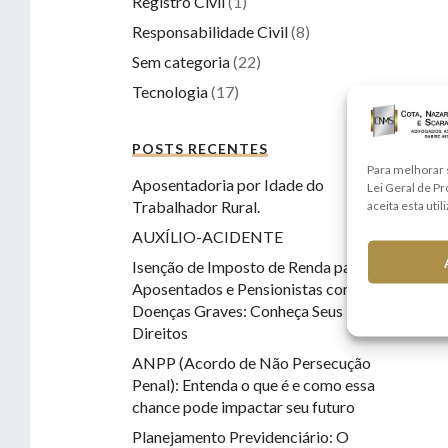
Registro Civil
(1)
Responsabilidade Civil
(8)
Sem categoria
(22)
Tecnologia
(17)
POSTS RECENTES
Para melhorar 
Aposentadoria por Idade do
Lei Geral de P
Trabalhador Rural.
aceita esta util
AUXÍLIO-ACIDENTE
Isenção de Imposto de Renda para
Aposentados e Pensionistas com
Doenças Graves: Conheça Seus
Direitos
ANPP (Acordo de Não Persecução
Penal): Entenda o que é e como essa
chance pode impactar seu futuro
Planejamento Previdenciário: O