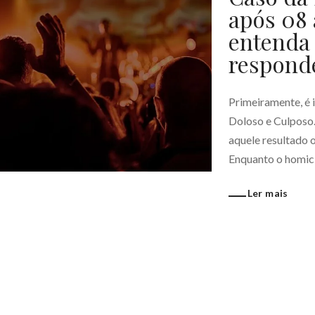
após 08 
entenda 
responde
Primeiramente, é 
Doloso e Culposo.
aquele resultado o
Enquanto o homicíd
Ler mais