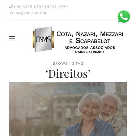
(48) 3525-0856 | 3525-0974
cnms@cnms.adv.br
BROWSING TAG
‘Direitos’