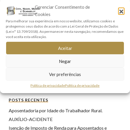
Direito Empresarial
(6)
Gerenciar Consentimento de
Direito Penal
(17)
Cookies
Para melhorar sua experiência em nosso website, utilizamos cookies e
Direito Previdenciário
(9)
protegemos seus dados de acordo com a Lei Geral de Proteção de Dados
Direitos Real e Imobiliário
(1)
(Lei n° 13.709/2018). Ao permanecer nesta navegação, recomendamos que
você aceita esta utilização.
Família e Sucessões
(9)
Aceitar
Lei Geral de Proteção de Dados
(7)
Registro Civil
(1)
Negar
Responsabilidade Civil
(8)
Ver preferências
Sem categoria
(22)
Tecnologia
(17)
Política de privacidade
Política de privacidade
POSTS RECENTES
Aposentadoria por Idade do Trabalhador Rural.
AUXÍLIO-ACIDENTE
Isenção de Imposto de Renda para Aposentados e