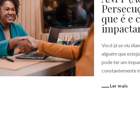
Persecuç
que é e 
impactar
Você já se viu di
alguém que esteja
pode ter um impac
constantemente ino
Ler mais