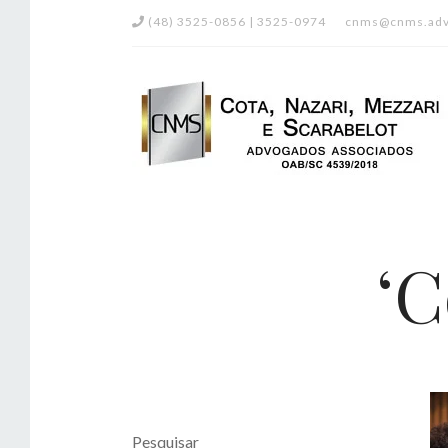
(48) 3525-0856 | 3525-0974
cnms@cnms.adv
‘C
Pesquisar