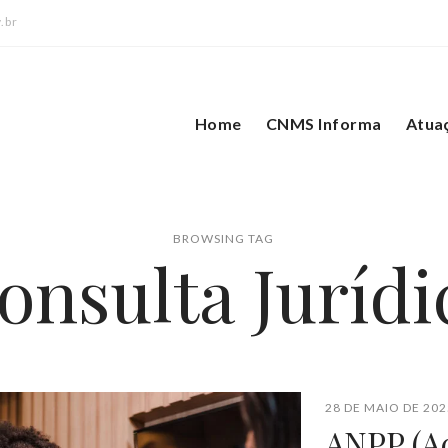
.br
Home
CNMS Informa
Atua
BROWSING TAG
onsulta Jurídi
28 DE MAIO DE 202
ANPP (A