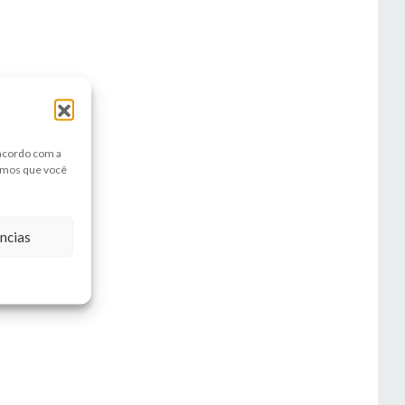
 acordo com a
amos que você
ncias