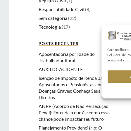
Registro Civil
(1)
Responsabilidade Civil
(8)
Sem categoria
(22)
Tecnologia
(17)
POSTS RECENTES
Para melhorar 
Aposentadoria por Idade do
Lei Geral de P
Trabalhador Rural.
aceita esta util
AUXÍLIO-ACIDENTE
Isenção de Imposto de Renda para
Aposentados e Pensionistas com
Doenças Graves: Conheça Seus
Direitos
ANPP (Acordo de Não Persecução
Penal): Entenda o que é e como essa
chance pode impactar seu futuro
Planejamento Previdenciário: O