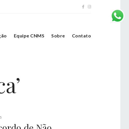
ção
Equipe CNMS
Sobre
Contato
ca’
5
cordo de Não