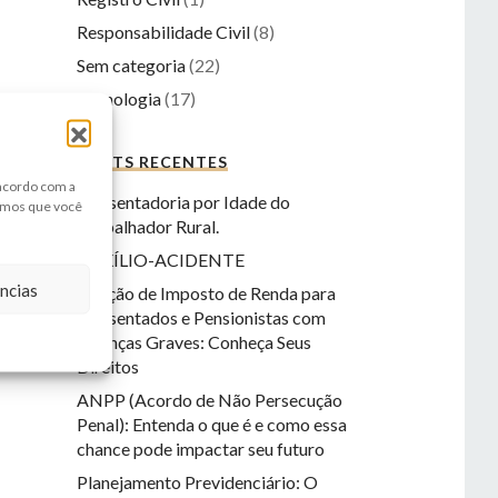
Responsabilidade Civil
(8)
Sem categoria
(22)
Tecnologia
(17)
POSTS RECENTES
 acordo com a
Aposentadoria por Idade do
amos que você
Trabalhador Rural.
AUXÍLIO-ACIDENTE
ncias
Isenção de Imposto de Renda para
Aposentados e Pensionistas com
Doenças Graves: Conheça Seus
Direitos
ANPP (Acordo de Não Persecução
Penal): Entenda o que é e como essa
chance pode impactar seu futuro
Planejamento Previdenciário: O