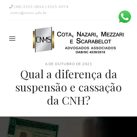
(48) 3525-0856 | 3525-0974
cnms@cnms.adv.br
6 DE OUTUBRO DE 2021
Qual a diferença da
suspensão e cassação
da CNH?