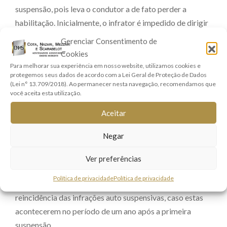
suspensão, pois leva o condutor a de fato perder a
habilitação. Inicialmente, o infrator é impedido de dirigir
por dois anos, sendo que após este período, necessita ser
Gerenciar Consentimento de
submetido a todo o processo de habilitação novamente,
Cookies
assim como feito da primeira vez.
Para melhorar sua experiência em nosso website, utilizamos cookies e
protegemos seus dados de acordo com a Lei Geral de Proteção de Dados
(Lei n° 13.709/2018). Ao permanecer nesta navegação, recomendamos que
Uma hipótese muito comum de cassação é quando o
você aceita esta utilização.
condutor desrespeita a suspensão do direito de dirigir.
Aceitar
Nota-se que neste caso uma penalidade pode ser
decorrente da outra, uma vez que o motorista que está
Negar
suspenso e é flagrado dirigindo, terá sua habilitação
cassada.
Ver preferências
Política de privacidade
Política de privacidade
A cassação também poderá ocorrer em caso de
reincidência das infrações auto suspensivas, caso estas
acontecerem no período de um ano após a primeira
suspensão.