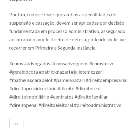
Por fim, cumpre dizer que ambas as penalidades de
suspensão e cassação, devem ser aplicadas por decisão
fundamentada em processo administrativo, assegurado
ao infrator o amplo direito de defesa, podendo inclusive
recorrer em Primeira e Segunda Instância.
#cnms #advogados #cnmsadvogados #cnmsturvo
#geraldocota #patricknazari #julietemezzari
#matheusscarabelot #pamelanazari #direitoempresarial
#direitoprevidenciário #direito #direitoreal
#direitoimobiliário #contratos #direitofamiliar
#direitopenal #direitoeleitoral #direitoadministrativo
cnh