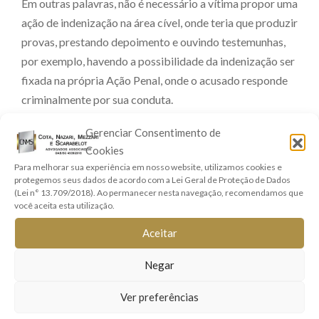
Em outras palavras, não é necessário a vítima propor uma
ação de indenização na área cível, onde teria que produzir
provas, prestando depoimento e ouvindo testemunhas,
por exemplo, havendo a possibilidade da indenização ser
fixada na própria Ação Penal, onde o acusado responde
criminalmente por sua conduta.
Gerenciar Consentimento de
Esta tese foi definida pelo Supremo Tribunal de Justiça
Cookies
(REsp 1643051/MS – Tema Repetitivo 983), que
Para melhorar sua experiência em nosso website, utilizamos cookies e
entendeu ser desnecessária exigir uma instrução
protegemos seus dados de acordo com a Lei Geral de Proteção de Dados
probatória sobre o dano sofrido pela vítima, pois,
(Lei n° 13.709/2018). Ao permanecer nesta navegação, recomendamos que
você aceita esta utilização.
segundo o Ministro Relator “se a própria conduta
criminosa empregada pelo agressor já está imbuída de
Aceitar
desonra, descrédito e menosprezo à dignidade e ao valor
Negar
da mulher como pessoa”.
Ver preferências
Portanto, é possível a indenização da própria ação penal,