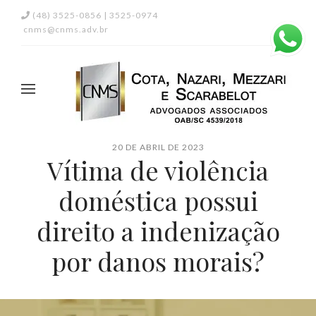
(48) 3525-0856 | 3525-0974
cnms@cnms.adv.br
20 DE ABRIL DE 2023
Vítima de violência
doméstica possui
direito a indenização
por danos morais?