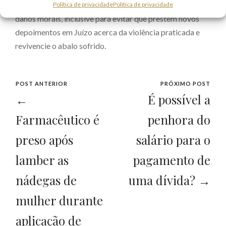
não necessitando a vítima ingressar com uma ação de
Política de privacidade
Política de privacidade
danos morais, inclusive para evitar que prestem novos
depoimentos em Juízo acerca da violência praticada e
revivencie o abalo sofrido.
POST ANTERIOR
PRÓXIMO POST
←
É possível a
Farmacêutico é
penhora do
preso após
salário para o
lamber as
pagamento de
nádegas de
uma dívida? →
mulher durante
aplicação de