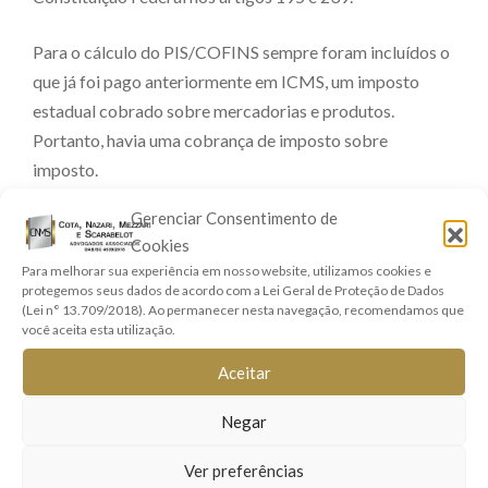
Para o cálculo do PIS/COFINS sempre foram incluídos o
que já foi pago anteriormente em ICMS, um imposto
estadual cobrado sobre mercadorias e produtos.
Portanto, havia uma cobrança de imposto sobre
imposto.
Gerenciar Consentimento de
Porém, o STF nesta última quinta-feira (13/05/2021),
Cookies
definiu que o ICMS deve ser excluído da base de cálculos
Para melhorar sua experiência em nosso website, utilizamos cookies e
do PIS/CONFIS.
protegemos seus dados de acordo com a Lei Geral de Proteção de Dados
(Lei n° 13.709/2018). Ao permanecer nesta navegação, recomendamos que
você aceita esta utilização.
Inclusive, o STF entendeu que deve ser excluído do
cálculo tanto o “ICMS Destacado”, que é o valor total do
Aceitar
tributo cobrado em uma operação, quanto o “ICMS
Negar
Recolhido”, que é a diferença entre o que a empresa paga
e o que recebe de volta em seus créditos tributários.
Ver preferências