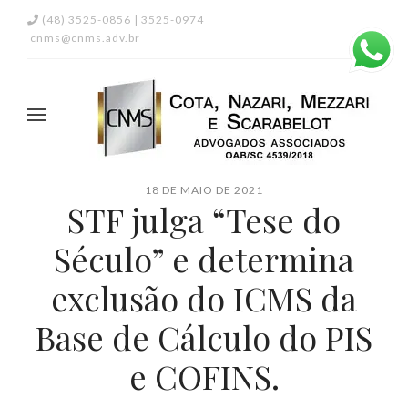
(48) 3525-0856 | 3525-0974
cnms@cnms.adv.br
18 DE MAIO DE 2021
STF julga “Tese do
Século” e determina
exclusão do ICMS da
Base de Cálculo do PIS
e COFINS.