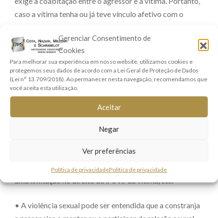
exige a coabitação entre o agressor e a vítima. Portanto,
caso a vítima tenha ou já teve vínculo afetivo com o
agressor, seja ele um atual ou ex-namorado, um padrasto,
Gerenciar Consentimento de
sogro, cunhado ou até mesmo um amigo, a situação está
Cookies
dentro da Lei Maria da Penha.
Para melhorar sua experiência em nosso website, utilizamos cookies e
protegemos seus dados de acordo com a Lei Geral de Proteção de Dados
3. Vai além da Violência Física.
(Lei n° 13.709/2018). Ao permanecer nesta navegação, recomendamos que
você aceita esta utilização.
A Lei Maria da Penha abrange muito mais do que a
Aceitar
agressão física, havendo previsão legal para a violência
Negar
psicológica, a violência sexual, patrimonial e moral.
Ver preferências
• A violência psicológica é qualquer conduta que lhe
cause dano emocional e diminuição da autoestima ou
Política de privacidade
Política de privacidade
uma limitação no direito de ir e vir da vítima, etc.
• A violência sexual pode ser entendida que a constranja