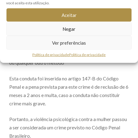
você aceita esta utilização.
psicológica contra as mulheres.
Aceitar
De acordo com a nova Lei, a violência psicológica
Negar
consiste em prejudicar a saúde psicológica ou a
autonomia da mulher por meio de ameaça,
Ver preferências
constrangimento, humilhação, manipulação, isolamento,
chantagem, ridicularização, limitação do direito de ir e vir
Política de privacidade
Política de privacidade
ou qualquer outro método
Esta conduta foi inserida no artigo 147-B do Código
Penal e a pena prevista para este crime é de reclusão de 6
meses a 2 anos e multa, caso a conduta não constituir
crime mais grave.
Portanto, a violência psicológica contra a mulher passou
a ser considerada um crime previsto no Código Penal
Brasileiro.