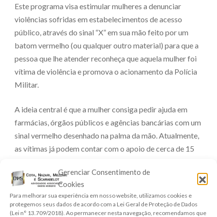
Este programa visa estimular mulheres a denunciar
violências sofridas em estabelecimentos de acesso
público, através do sinal “X” em sua mão feito por um
batom vermelho (ou qualquer outro material) para que a
pessoa que lhe atender reconheça que aquela mulher foi
vítima de violência e promova o acionamento da Polícia
Militar.
A ideia central é que a mulher consiga pedir ajuda em
farmácias, órgãos públicos e agências bancárias com um
sinal vermelho desenhado na palma da mão. Atualmente,
as vítimas já podem contar com o apoio de cerca de 15
mil farmácias, prefeituras, órgãos do Judiciário e
Gerenciar Consentimento de
agências do Banco do Brasil em todo o país.
Cookies
Para melhorar sua experiência em nosso website, utilizamos cookies e
Juntamente com o programa do Sinal Vermelho
protegemos seus dados de acordo com a Lei Geral de Proteção de Dados
instituído, a Lei n° 14.188/21 tornou crime a violência
(Lei n° 13.709/2018). Ao permanecer nesta navegação, recomendamos que