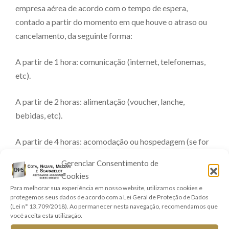
empresa aérea de acordo com o tempo de espera,
contado a partir do momento em que houve o atraso ou
cancelamento, da seguinte forma:
A partir de 1 hora: comunicação (internet, telefonemas,
etc).
A partir de 2 horas: alimentação (voucher, lanche,
bebidas, etc).
A partir de 4 horas: acomodação ou hospedagem (se for
o caso) e transporte do aeroporto ao local de
Gerenciar Consentimento de
acomodação. Se você estiver no local de seu domicílio, a
Cookies
empresa poderá oferecer apenas o transporte para sua
Para melhorar sua experiência em nosso website, utilizamos cookies e
residência e desta para o aeroporto.
protegemos seus dados de acordo com a Lei Geral de Proteção de Dados
(Lei n° 13.709/2018). Ao permanecer nesta navegação, recomendamos que
você aceita esta utilização.
No caso de cancelamento do voo, o passageiro possui