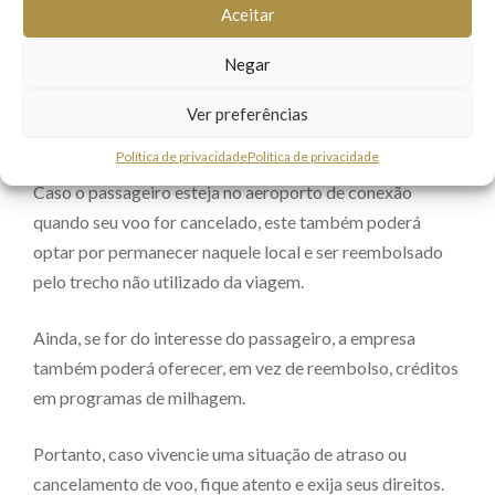
Aceitar
direito a escolher entre: a) receber o reembolso integral
da passagem; b) remarcar o voo para data e horário de
Negar
sua conveniência, sem custo; c) embarcar no próximo
voo da mesma empresa para o mesmo destino, caso
Ver preferências
disponibilidade de lugares.
Política de privacidade
Política de privacidade
Caso o passageiro esteja no aeroporto de conexão
quando seu voo for cancelado, este também poderá
optar por permanecer naquele local e ser reembolsado
pelo trecho não utilizado da viagem.
Ainda, se for do interesse do passageiro, a empresa
também poderá oferecer, em vez de reembolso, créditos
em programas de milhagem.
Portanto, caso vivencie uma situação de atraso ou
cancelamento de voo, fique atento e exija seus direitos.