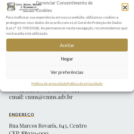
Gerenciar Consentimento de
The Smiths – CEO
Cookies
Para melhorar sua experiência em nosso website, utilizamos cookies e
protegemos seus dados de acordo com a Lei Geral de Proteção de Dados
(Lei n° 13.709/2018). Ao permanecer nesta navegação, recomendamos que
PRÓXIMO POST
você aceita esta utilização.
Testimonial 3 →
Aceitar
Negar
Ver preferências
CONTATO
Política de privacidade
Política de privacidade
Tel: (48) 3525-0856 | 3525-0974
email:
cnms@cnms.adv.br
ENDEREÇO
Rua Marcos Rovaris, 643, Centro
CEP: 88930-000