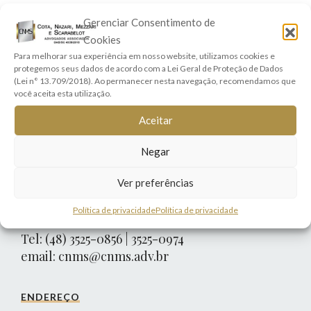
Direito Empresarial
Gerenciar Consentimento de
Cookies
Direito Previdenciário
Para melhorar sua experiência em nosso website, utilizamos cookies e
Direito Cooperativo
protegemos seus dados de acordo com a Lei Geral de Proteção de Dados
Direitos Real e Imobiliário
(Lei n° 13.709/2018). Ao permanecer nesta navegação, recomendamos que
você aceita esta utilização.
Contratos
Aceitar
Família e Sucessões
Negar
Ver preferências
Política de privacidade
Política de privacidade
CONTATO
Tel: (48) 3525-0856 | 3525-0974
email:
cnms@cnms.adv.br
ENDEREÇO