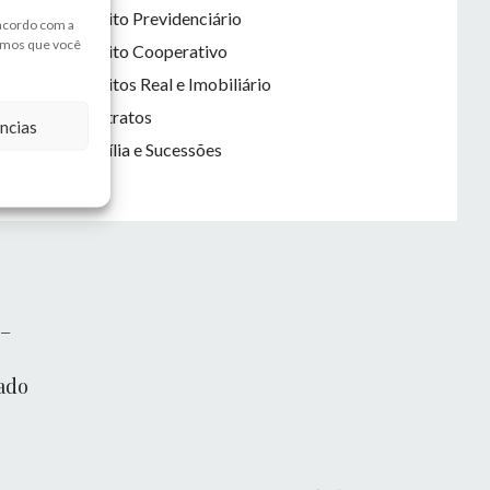
Direito Previdenciário
 acordo com a
amos que você
Direito Cooperativo
Direitos Real e Imobiliário
 e
Contratos
ncias
Família e Sucessões
 –
ado