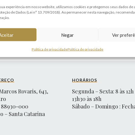
las que possuem contratos administrativos com os mais diversos
sua experiência em nosso website, utilizamos cookies e protegemos seus dados de
nistrativa a atuação consiste na avaliação das condições expostas
roteção de Dados (Lei n° 13.709/2018). Ao permanecer nesta navegação, recomend
ização.
cumentos que assegurem a habilitação dos nossos clientes para
estaca-se a promoção das ações ordinárias, mandados de segurança
Aceitar
Negar
Ver preferê
Política de privacidade
Política de privacidade
EREÇO
HORÁRIOS
Marcos Rovaris, 643,
Segunda – Sexta: 8 às 12h
tro
13h30 às 18h
 88930-000
Sábado – Domingo : Fech
o – Santa Catarina