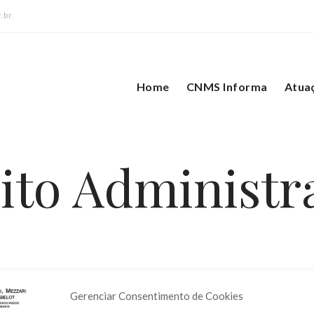
.br
Home
CNMS Informa
Atua
ito Administr
iosas relativas a licitações, contratos administrativos, servidore
Gerenciar Consentimento de Cookies
o. Nosso escritório assessora as empresas interessadas na