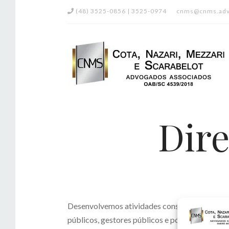
(48) 3525-0856 | 3525-0974
cnms@cnms.adv
Dire
Desenvolvemos atividades consultivas e contenc
públicos, gestores públicos e poder legislativ