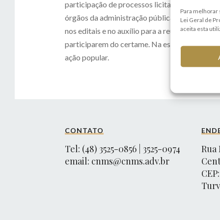
participação de processos licitatórios e aque
Para melhorar 
órgãos da administração pública. Na fase admi
Lei Geral de P
aceita esta util
nos editais e no auxílio para a reunião dos do
participarem do certame. Na esfera judicial d
ação popular.
CONTATO
END
Tel: (48) 3525-0856 | 3525-0974
Rua 
email:
cnms@cnms.adv.br
Cen
CEP:
Turv