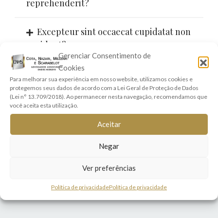
reprehenderit?
Excepteur sint occaecat cupidatat non
proident?
Gerenciar Consentimento de
Cookies
Fugiat quo voluptas nulla pariatur?
Para melhorar sua experiência em nosso website, utilizamos cookies e
protegemos seus dados de acordo com a Lei Geral de Proteção de Dados
(Lei n° 13.709/2018). Ao permanecer nesta navegação, recomendamos que
Nisi ut aliquid ex ea commodi
você aceita esta utilização.
consequatur?
Aceitar
Quia consequuntur magni dolores
Negar
eos?
Ver preferências
Política de privacidade
Política de privacidade