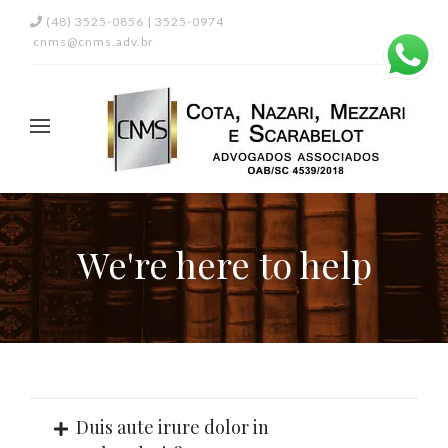
(48) 3525-0856 | 3525-0974
cnms@cnms.adv.br
We're here to help
Duis aute irure dolor in