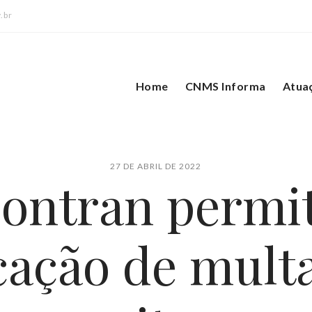
.br
Home
CNMS Informa
Atua
27 DE ABRIL DE 2022
ontran permi
cação de mult