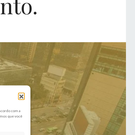
nto.
 acordo com a
amos que você