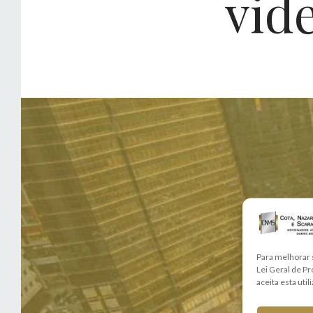
vid
Para melhorar 
Lei Geral de P
aceita esta util