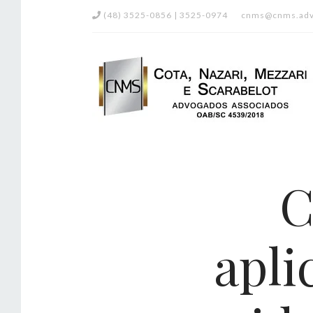
(48) 3525-0856 | 3525-0974
cnms@cnms.adv
C
apli